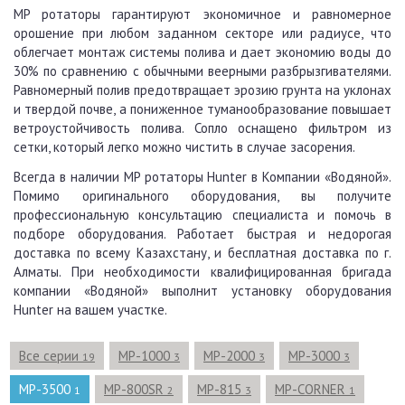
MP ротаторы гарантируют экономичное и равномерное
орошение при любом заданном секторе или радиусе, что
облегчает монтаж системы полива и дает экономию воды до
30% по сравнению с обычными веерными разбрызгивателями.
Равномерный полив предотвращает эрозию грунта на уклонах
и твердой почве, а пониженное туманообразование повышает
ветроустойчивость полива. Сопло оснащено фильтром из
сетки, который легко можно чистить в случае засорения.
Всегда в наличии MP ротаторы Hunter в Компании «Водяной».
Помимо оригинального оборудования, вы получите
профессиональную консультацию специалиста и помочь в
подборе оборудования. Работает быстрая и недорогая
доставка по всему Казахстану, и бесплатная доставка по г.
Алматы. При необходимости квалифицированная бригада
компании «Водяной» выполнит установку оборудования
Hunter на вашем участке.
Все серии
MP-1000
MP-2000
MP-3000
19
3
3
3
MP-3500
MP-800SR
MP-815
MP-CORNER
1
2
3
1