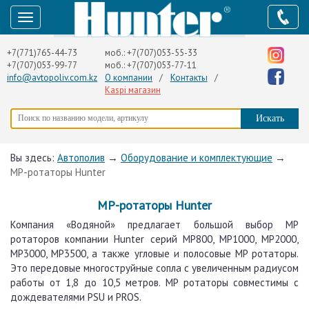
+7(771)765-44-73
моб.:
+7(707)053-55-33
+7(707)053-99-77
моб.:
+7(707)053-77-11
info@avtopoliv.com.kz
О компании
/
Контакты
/
Kaspi магазин
Вы здесь:
Автополив
→
Оборудование и комплектующие
→
МP-ротаторы Hunter
MP-ротаторы Hunter
Компания «Водяной» предлагает большой выбор MP
ротаторов компании Hunter серий MP800, MP1000, MP2000,
MP3000, MP3500, а также угловые и полосовые MP ротаторы.
Это передовые многоструйные сопла с увеличенным радиусом
работы от 1,8 до 10,5 метров. MP ротаторы совместимы с
дождевателями PSU и PROS.