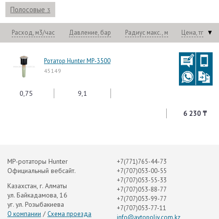
Полосовые
3
Расход, м3/час
Давление, бар
Радиус макс., м
Цена, тг
▼
Ротатор Hunter MP-3500
45149
0,75
9,1
6 230 ₸
MP-ротаторы Hunter
+7(771)765-44-73
Официальный вебсайт.
+7(707)053-00-55
+7(707)053-55-33
Казахстан, г. Алматы
+7(707)053-88-77
ул. Байкадамова, 16
+7(707)053-99-77
уг. ул. Розыбакиева
+7(707)053-77-11
/
О компании
Схема проезда
info@avtopoliv.com.kz