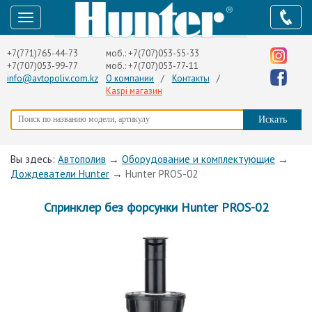
+7(771)765-44-73
моб.:
+7(707)053-55-33
+7(707)053-99-77
моб.:
+7(707)053-77-11
info@avtopoliv.com.kz
О компании
/
Контакты
/
Kaspi магазин
Вы здесь:
Автополив
→
Оборудование и комплектующие
→
Дождеватели Hunter
→
Hunter PROS-02
Cпринклер без форсунки Hunter PROS-02