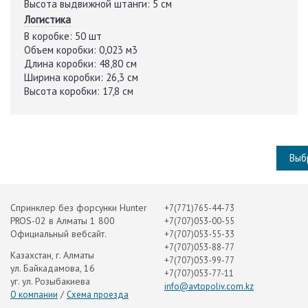
Высота выдвижной штанги:
5 см
Логистика
В коробке:
50 шт
Объем коробки:
0,023 м3
Длина коробки:
48,80 см
Ширина коробки:
26,3 см
Высота коробки:
17,8 см
Выб
Cпринклер без форсунки Hunter
+7(771)765-44-73
PROS-02 в Алматы 1 800
+7(707)053-00-55
Официальный вебсайт.
+7(707)053-55-33
+7(707)053-88-77
Казахстан, г. Алматы
+7(707)053-99-77
ул. Байкадамова, 16
+7(707)053-77-11
уг. ул. Розыбакиева
info@avtopoliv.com.kz
/
О компании
Схема проезда