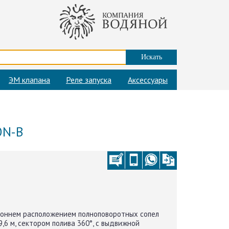
ЭМ клапана
Реле запуска
Аксессуары
ON-B
оннем расположением полноповоротных сопел
29,6 м, сектором полива 360°, с выдвижной