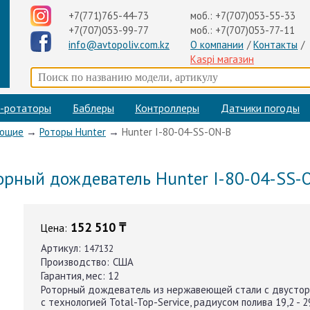
+7(771)765-44-73
моб.:
+7(707)053-55-33
+7(707)053-99-77
моб.:
+7(707)053-77-11
info@avtopoliv.com.kz
О компании
/
Контакты
/
Kaspi магазин
-ротаторы
Баблеры
Контроллеры
Датчики погоды
ующие
→
Роторы Hunter
→
Hunter I-80-04-SS-ON-B
орный дождеватель Hunter I-80-04-SS-
152 510 ₸
Цена:
Артикул:
147132
Производство:
США
Гарантия, мес:
12
Роторный дождеватель из нержавеющей стали с двустор
с технологией Total-Top-Service, радиусом полива 19,2 - 