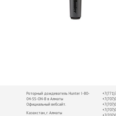
Роторный дождеватель Hunter I-80-
+7(771)
04-SS-ON-B в Алматы
+7(707)
Официальный вебсайт.
+7(707)
+7(707)
Казахстан, г. Алматы
+7(707)