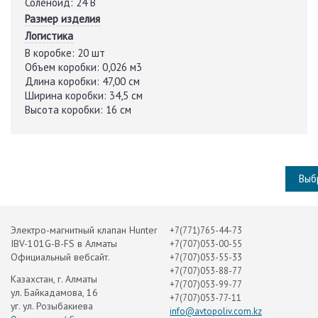
Соленоид:
24 В
Размер изделия
Логистика
В коробке:
20 шт
Объем коробки:
0,026 м3
Длина коробки:
47,00 см
Ширина коробки:
34,5 см
Высота коробки:
16 см
Выб
Электро-магнитный клапан Hunter
+7(771)765-44-73
IBV-101G-B-FS в Алматы
+7(707)053-00-55
Официальный вебсайт.
+7(707)053-55-33
+7(707)053-88-77
Казахстан, г. Алматы
+7(707)053-99-77
ул. Байкадамова, 16
+7(707)053-77-11
уг. ул. Розыбакиева
info@avtopoliv.com.kz