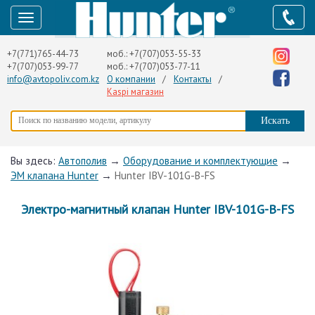
+7(771)765-44-73
моб.:
+7(707)053-55-33
+7(707)053-99-77
моб.:
+7(707)053-77-11
info@avtopoliv.com.kz
О компании
/
Контакты
/
Kaspi магазин
Вы здесь:
Автополив
→
Оборудование и комплектующие
→
ЭМ клапана Hunter
→
Hunter IBV-101G-B-FS
Электро-магнитный клапан Hunter IBV-101G-B-FS