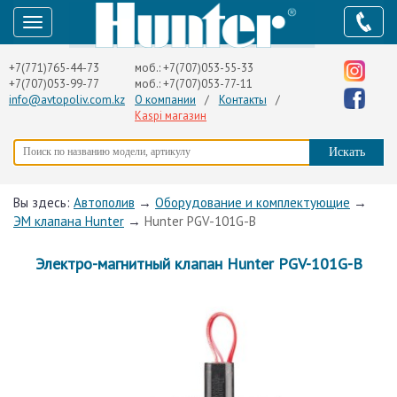
+7(771)765-44-73
моб.:
+7(707)053-55-33
+7(707)053-99-77
моб.:
+7(707)053-77-11
info@avtopoliv.com.kz
О компании
/
Контакты
/
Kaspi магазин
Вы здесь:
Автополив
→
Оборудование и комплектующие
→
ЭМ клапана Hunter
→
Hunter PGV-101G-B
Электро-магнитный клапан Hunter PGV-101G-B