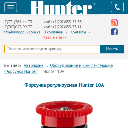
+7(771)765-44-73
моб.:
+7(707)053-55-33
+7(707)053-99-77
моб.:
+7(707)053-77-11
info@avtopoliv.com.kz
О компании
/
Контакты
/
Kaspi магазин
Вы здесь:
Автополив
→
Оборудование и комплектующие
→
Форсунки Hunter
→
Hunter 10A
Форсунка регулируемая Hunter 10A