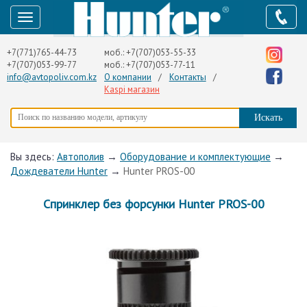
+7(771)765-44-73
моб.:
+7(707)053-55-33
+7(707)053-99-77
моб.:
+7(707)053-77-11
info@avtopoliv.com.kz
О компании
/
Контакты
/
Kaspi магазин
Вы здесь:
Автополив
→
Оборудование и комплектующие
→
Дождеватели Hunter
→
Hunter PROS-00
Cпринклер без форсунки Hunter PROS-00